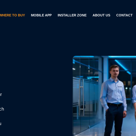
WHERE TO BUY
MOBILE APP
INSTALLER ZONE
ABOUT US
CONTACT
r
rch
u