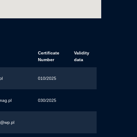
Certificate
Validity
Number
data
pl
010/2025
ag.pl
030/2025
e@wp.pl