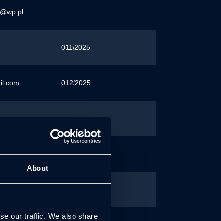
e@wp.pl
011/2025
il.com
012/2025
is@op.pl
About
tyka.pl
se our traffic. We also share