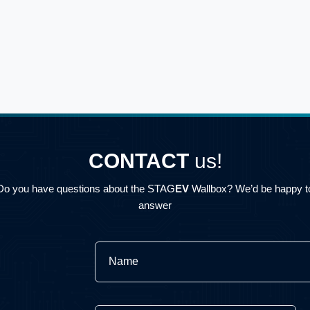
 Gdynia
ka Wiśniewskiego 3,
507029300
serwis@instalgaz-g
 Gdynia
ka Wiśniewskiego 3,
507029300
serwis@instalgaz-g
 Gdynia
jska Polskiego 111,
516-385-721
biuro@exatech.pl
CONTACT
us!
 Warszawa
Do you have questions about the STAG
EV
Wallbox? We’d be happy t
jska Polskiego 111,
516-385-721
biuro@exatech.pl
answer
 Warszawa
ów 31, 43-100 Tychy
532991288
serwis@gazmobil.a
Name
stantego Ildefonsa
skiego 1, 09-100
236626262
jacek.wiatr@gosola