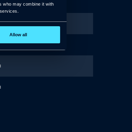
013/2025
ers who may combine it with
 services.
.pl
008/2025
Allow all
.pl
l
l
l
 ;