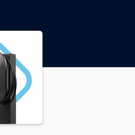
l.com
009/2025
pl
n@enexon.pl
dynia.pl
025/2025