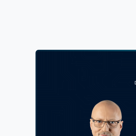
81-335
ul, Jan
EvVision Adam Kręgiel
81-335
ul, Jan
EvVision Robert Kasperski
81-335
Plac Wo
Exatech Bartosz Tylicki
05-075
Plac Wo
Exatech Jaroslaw Lipski
05-075
Gazmobil Jacek
Filaret
POTERAŁOWICZ
ul, Kon
Gosolar sp. z o.o. Jacek Wiatr
Gałczyń