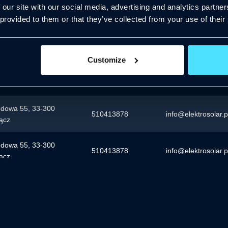
507635053
biuro@bluecom.pl
 our site with our social media, advertising and analytics partn
 provided to them or that they’ve collected from your use of their
Lesznowola,
ekotechbander@wp
nowa 42D, Stefanowo
Customize
 / 410, 00-682
533582382
serwis@electrocare
wa
odowa 55, 33-300
510413878
info@elektrosolar.p
ącz
odowa 55, 33-300
510413878
info@elektrosolar.p
ącz
odowa 55, 33-300
510413878
info@elektrosolar.p
ącz
odowa 55, 33-300
510413878
info@elektrosolar.pl