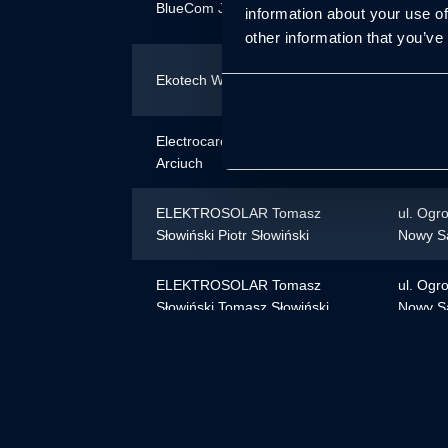
BlueCom Jarosław Piekarz
information about your use of
Lublin
other information that you’ve
05-552 
Ekotech Wojciech Bander
ul.mali
Electrocare Sp. z o.o. Piotr
Hoża 86
Arciuch
Warsza
ELEKTROSOLAR Tomasz
ul. Ogr
Słowiński Piotr Słowiński
Nowy S
ELEKTROSOLAR Tomasz
ul. Ogr
Słowiński Tomasz Słowiński
Nowy S
ELEKTROSOLAR Tomasz
ul. Ogr
Słowiński Mariusz Porębski
Nowy S
ELEKTROSOLAR Tomasz
ul. Ogr