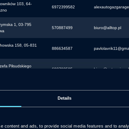
bowników 103, 64-
6972399582
alexautogazgarag
szno
zymska 1, 03-795
570887499
biuro@alltop.pl
wa
chowska 158, 05-831
886634587
pavlolavrik11@gma
ózefa Piłsudskiego
603782505
biuro@astra.pisz.pl
200 Pisz
 3, 33-100 Tarnów
888714319
auto_elektro_serw
Details
eka 14 15-037
600 591 346
biuro@bisa-automa
k
e content and ads, to provide social media features and to analy
jska 20, 20-619