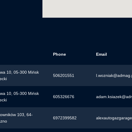
Phone
Email
owa 10, 05-300 Mińsk
506201551
l.wozniak@admag.
ecki
owa 10, 05-300 Mińsk
605326676
adam.ksiazek@adm
ecki
bowników 103, 64-
6972399582
alexautogazgarag
szno