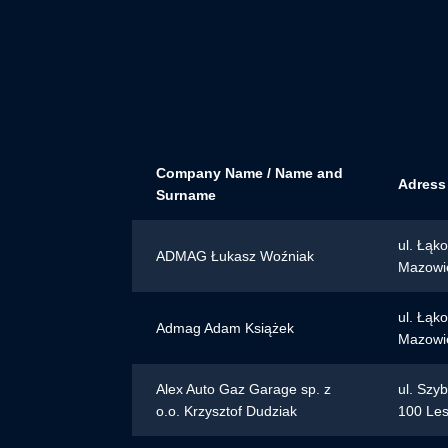
Company Name / Name and
Adress
Surname
ul. Łąk
ADMAG Łukasz Woźniak
Mazowi
ul. Łąk
Admag Adam Książek
Mazowi
Alex Auto Gaz Garage sp. z
ul. Szy
o.o. Krzysztof Dudziak
100 Le