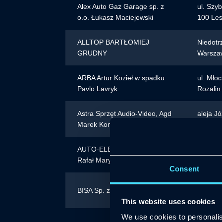
Alex Auto Gaz Garage sp. z
ul. Szy
o.o. Łukasz Maciejewski
100 Le
ALLTOP BARTŁOMIEJ
Niedotr
GRUDNY
Warsza
ARBA Artur Kozieł w spadku
ul. Mło
Pavlo Lavryk
Rozalin
Astra Sprzęt Audio-Video, Agd
aleja J
Marek Komosiński
20, 12-
AUTO-ELEKTRO-SERWIS
Wiadukt
Rafał Marynowski
Consent
ul. Dal
BISA Sp. z o. o.
Białysto
This website uses cookies
We use cookies to personalis
Nowomie