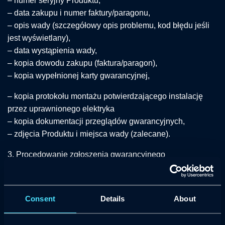
– numer seryjny Produktu,
– data zakupu i numer faktury/paragonu,
– opis wady (szczegółowy opis problemu, kod błędu jeśli
jest wyświetlany),
– data wystąpienia wady,
– kopia dowodu zakupu (faktura/paragon),
– kopia wypełnionej karty gwarancyjnej,
– kopia protokołu montażu potwierdzającego instalację
przez uprawnionego elektryka
– kopia dokumentacji przeglądów gwarancyjnych,
– zdjęcia Produktu i miejsca wady (zalecane).
3. Procedowanie zgłoszenia gwarancyjnego
W pierwszej kolejności Producent przeprowadza zdalną
diagnostykę zgłoszenia (przez aplikację STAG
EV
Connect
Consent
Details
About
lub kontakt telefoniczny). W przypadku konieczności
inspekcji fizycznej, Nabywca zobowiązany jest dostarczyć