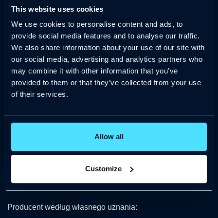
Produkt do Sprzedawcy lub w inne wskazane przez niego
This website uses cookies
miejsce (na koszt Producenta, z zastrzeżeniem, że jeżeli
We use cookies to personalise content and ads, to
Nabywca wybierze inny sposób dostawy niż wskazany
provide social media features and to analyse our traffic.
przez Producenta, sam ponosi jego koszty).
We also share information about your use of our site with
Producent zastrzega sobie prawo do przeprowadzenia
our social media, advertising and analytics partners who
inspekcji Produktu u Nabywcy.
may combine it with other information that you’ve
provided to them or that they’ve collected from your use
Usunięcie wady odbywa się w terminie do 30 dni
of their services.
roboczych od dostarczenia kompletnego zgłoszenia i
Produktu do Sprzedawcy (w przypadku jeżeli okaże się to
wymagane dla zweryfikowania wady lub jej usunięcia). W
Allow all
uzasadnionych przypadkach (np. wymagających
specjalnych części zamiennych sprowadzanych z
zagranicy) termin może ulec wydłużeniu.
Customize
Sposób realizacji:
Producent według własnego uznania: