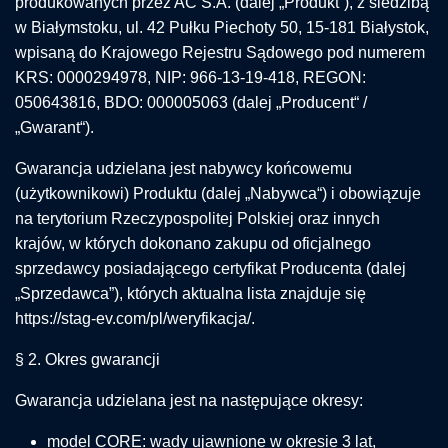
produkowanych przez AC S.A. (dalej „Produkt”), z siedzibą
w Białymstoku, ul. 42 Pułku Piechoty 50, 15-181 Białystok,
wpisaną do Krajowego Rejestru Sądowego pod numerem
KRS: 0000294978, NIP: 966-13-19-418, REGON:
050643816, BDO: 000005063 (dalej „Producent“ /
„Gwarant“).
Gwarancja udzielana jest nabywcy końcowemu
(użytkownikowi) Produktu (dalej „Nabywca“) i obowiązuje
na terytorium Rzeczypospolitej Polskiej oraz innych
krajów, w których dokonano zakupu od oficjalnego
sprzedawcy posiadającego certyfikat Producenta (dalej
„Sprzedawca”), których aktualna lista znajduje się
https://stag-ev.com/pl/weryfikacja/.
§ 2. Okres gwarancji
Gwarancja udzielana jest na następujące okresy:
model CORE: wady ujawnione w okresie 3 lat,