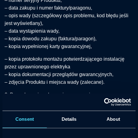
– numer seryjny Produktu,
– data zakupu i numer faktury/paragonu,
– opis wady (szczegółowy opis problemu, kod błędu jeśli
jest wyświetlany),
– data wystąpienia wady,
– kopia dowodu zakupu (faktura/paragon),
– kopia wypełnionej karty gwarancyjnej,
– kopia protokołu montażu potwierdzającego instalację
przez uprawnionego elektryka
– kopia dokumentacji przeglądów gwarancyjnych,
– zdjęcia Produktu i miejsca wady (zalecane).
3. Procedowanie zgłoszenia gwarancyjnego
W pierwszej kolejności Producent przeprowadza zdalną
diagnostykę zgłoszenia (przez aplikację STAG
EV
Connect
Consent
Details
About
lub kontakt telefoniczny). W przypadku konieczności
inspekcji fizycznej, Nabywca zobowiązany jest dostarczyć