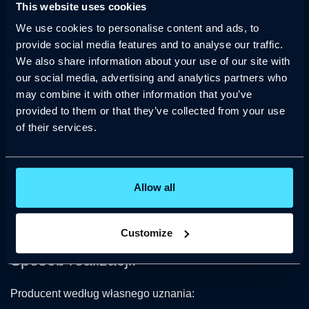
Produkt do Sprzedawcy lub w inne wskazane przez niego
This website uses cookies
miejsce (na koszt Producenta, z zastrzeżeniem, że jeżeli
We use cookies to personalise content and ads, to
Nabywca wybierze inny sposób dostawy niż wskazany
provide social media features and to analyse our traffic.
przez Producenta, sam ponosi jego koszty).
We also share information about your use of our site with
our social media, advertising and analytics partners who
Producent zastrzega sobie prawo do przeprowadzenia
may combine it with other information that you’ve
inspekcji Produktu u Nabywcy.
provided to them or that they’ve collected from your use
Usunięcie wady odbywa się w terminie do 30 dni
of their services.
roboczych od dostarczenia kompletnego zgłoszenia i
Produktu do Sprzedawcy (w przypadku jeżeli okaże się to
wymagane dla zweryfikowania wady lub jej usunięcia). W
Allow all
uzasadnionych przypadkach (np. wymagających
specjalnych części zamiennych sprowadzanych z
zagranicy) termin może ulec wydłużeniu.
Customize
Sposób realizacji:
Producent według własnego uznania: