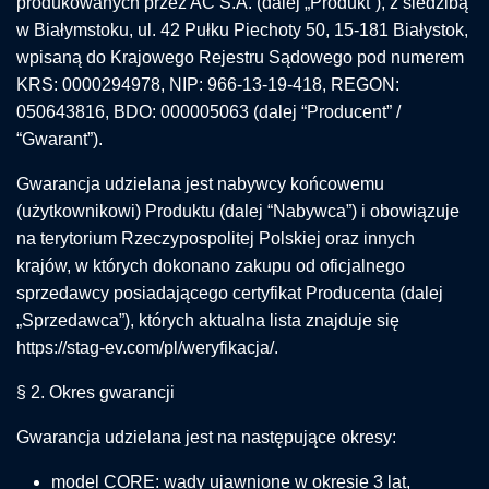
produkowanych przez AC S.A. (dalej „Produkt”), z siedzibą
w Białymstoku, ul. 42 Pułku Piechoty 50, 15-181 Białystok,
wpisaną do Krajowego Rejestru Sądowego pod numerem
KRS: 0000294978, NIP: 966-13-19-418, REGON:
050643816, BDO: 000005063 (dalej “Producent” /
“Gwarant”).
Gwarancja udzielana jest nabywcy końcowemu
(użytkownikowi) Produktu (dalej “Nabywca”) i obowiązuje
na terytorium Rzeczypospolitej Polskiej oraz innych
krajów, w których dokonano zakupu od oficjalnego
sprzedawcy posiadającego certyfikat Producenta (dalej
„Sprzedawca”), których aktualna lista znajduje się
https://stag-ev.com/pl/weryfikacja/.
§ 2. Okres gwarancji
Gwarancja udzielana jest na następujące okresy:
model CORE: wady ujawnione w okresie 3 lat,